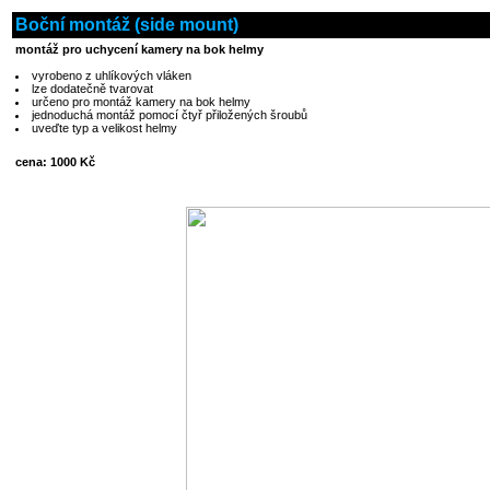
Boční montáž (side mount)
montáž pro uchycení kamery na bok helmy
vyrobeno z uhlíkových vláken
lze dodatečně tvarovat
určeno pro montáž kamery na bok helmy
jednoduchá montáž pomocí čtyř přiložených šroubů
uveďte typ a velikost helmy
cena: 1000 Kč